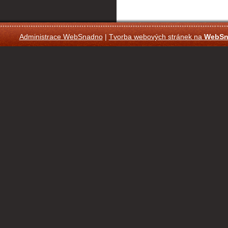
Administrace WebSnadno
|
Tvorba webových stránek na
WebSn