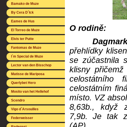
Bamako de Muze
By Cera D´Ick
Eames de Hus
O rodině:
El Torreo de Muze
Elvis ter Putte
Dagmark
Fantomas de Muze
přehlídky klise
I´m Special de Muze
se zúčastnila 
Lector van den Bisschop
klisny přičemž 
Matisse de Mariposa
celostátního 
Querlybet Hero
celostátním fin
Mosito van het Hellehof
místo. VZ abso
Scendro
8,63b., když 
Vigo d´Arsouilles
7,9b. Je tak 
Federweisser
(AP).
Radegast