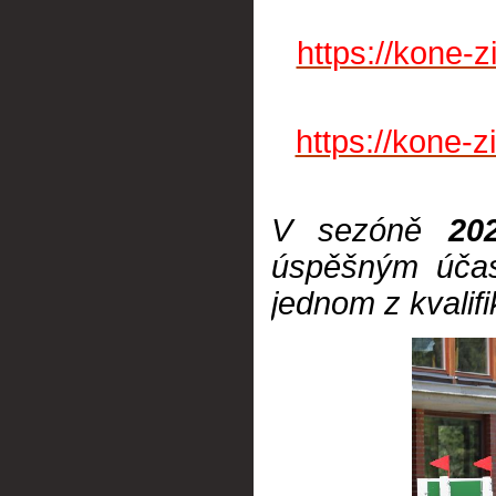
https://kone-
https://kone-
V sezóně
20
úspěšným účas
jednom z kvalifi