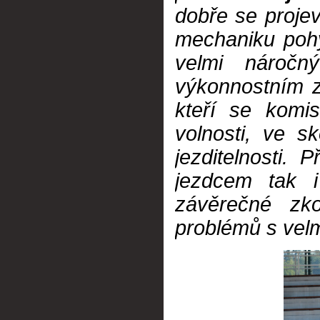
dobře se projev
mechaniku pohy
velmi nároč
výkonnostním z
kteří se komi
volnosti, ve 
jezditelnosti.
jezdcem tak 
závěrečné z
problémů s vel