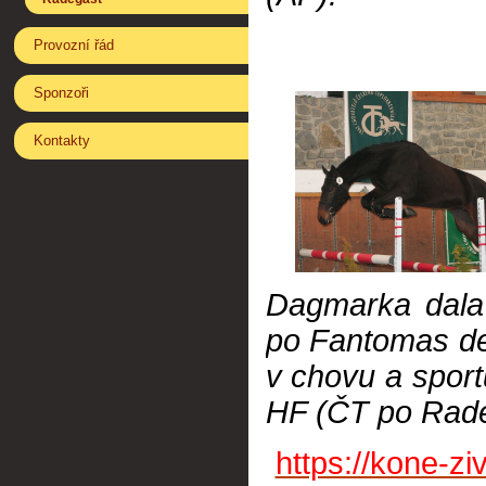
Provozní řád
Sponzoři
Kontakty
Dagmarka dala
po Fantomas d
v chovu a sport
HF (ČT po Rade
https://kone-z