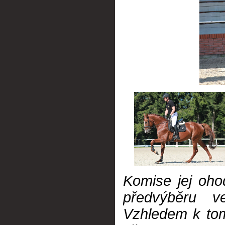
Komise jej ohod
předvýběru ve
Vzhledem k tom