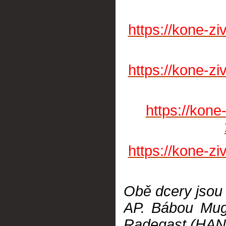
https://kone-z
https://kone-z
https://kone
https://kone-z
Obě dcery jsou
AP.
Bábou Mug
Radegast (HANN.