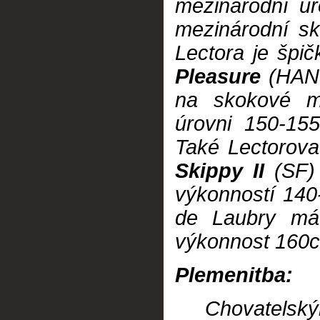
mezinárodní ú
mezinárodní s
Lectora je špi
Pleasure
(HANN
na skokové me
úrovni 150-15
Také Lectorov
Skippy II
(SF) 
výkonností 140
de Laubry má 
výkonnost 160
Plemenitba:
Chovatelským 