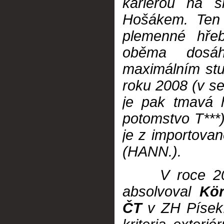
kariérou na 
Hošákem. Ten 
plemenné hře
oběma dosáhl 
maximálním stup
roku 2008 (v s
je pak tmavá
potomstvo T***
je z importov
(HANN.).
V roce 2
absolvoval
Kö
ČT
v ZH Písek