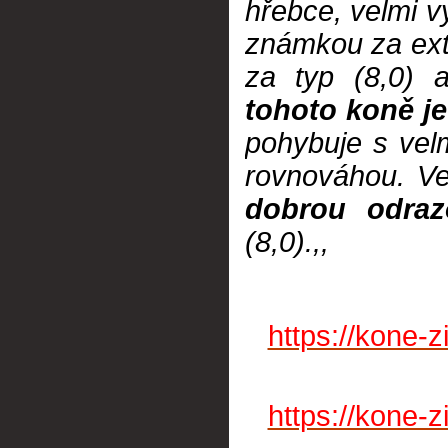
hřebce, velmi v
známkou za ext
za typ (8,0) 
tohoto koně j
pohybuje s vel
rovnováhou. V
dobrou odraz
(8,0).,,
https://kone-
https://kone-