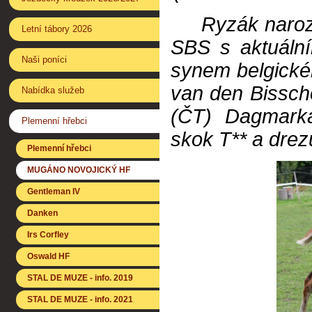
Ryzák narozen
Letní tábory 2026
SBS s aktuální
Naši poníci
synem belgické
van den Bissch
Nabídka služeb
(ČT) Dagmarka
Plemenní hřebci
skok T** a drezú
Plemenní hřebci
MUGÁNO NOVOJICKÝ HF
Gentleman IV
Danken
Irs Corfley
Oswald HF
STAL DE MUZE - info. 2019
STAL DE MUZE - info. 2021