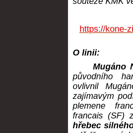
soutěže KMK ve
https://kone-
O linii:
Mugáno N
původního ha
ovlivnil Mugá
zajímavým podí
plemene fran
francais (SF) 
hřebec silnéh