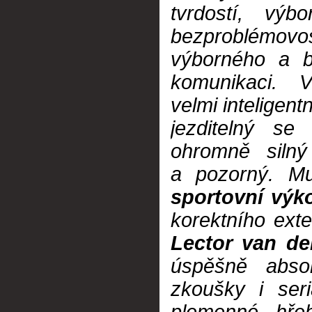
tvrdostí, výb
bezproblémov
výborného a b
komunikaci.
velmi inteligen
jezditelný s
ohromně silný
a pozorný. 
sportovní výk
korektního exte
Lector van d
úspěšně absol
zkoušky i ser