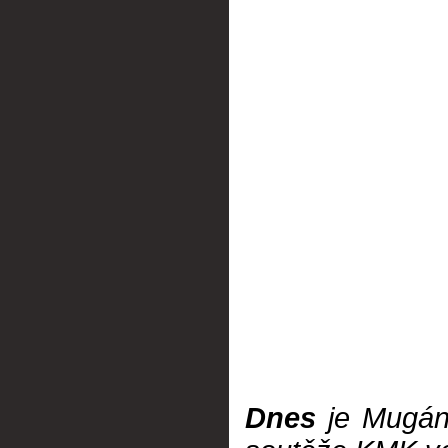
Dnes
je Mugán