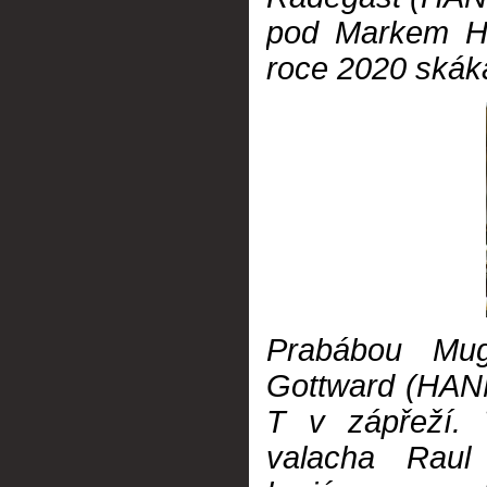
pod Markem He
roce 2020 skák
Prabábou M
Gottward (HANN
T v zápřeží. 
valacha Raul