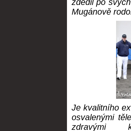
zdědil po svých
Mugánově rodok
Je kvalitního e
osvalenými těl
zdravými k