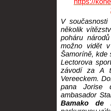
https://kon
V současnosti 
několik vítězs
poháru národů
možno vidět v
Šamoríně, kde s
Lectorova spor
závodí za A t
Vereeckem. Dom
pana Jorise 
ambasador Sta
Bamako de