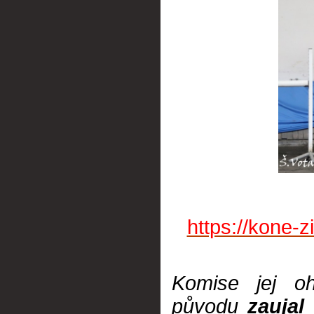
https://kone-
Komise jej oh
původu
zaujal