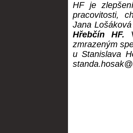
HF je zlepšení
pracovitosti, c
Jana Lošáková 
Hřebčín HF
.
V
zmrazeným sper
u Stanislava H
standa.hosak@