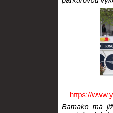
parkurovou výk
https://www
Bamako má již