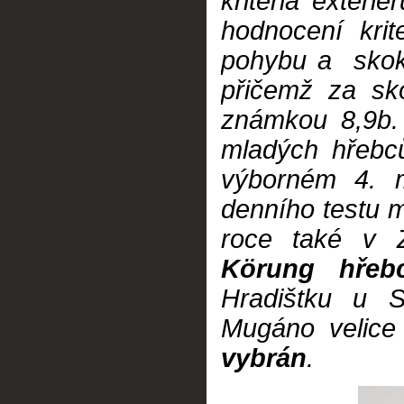
kriteria exteri
hodnocení krit
pohybu a skok 
přičemž za sk
známkou 8,9b.
mladých hřebc
výborném 4. m
denního testu m
roce také v Z
Körung hřeb
Hradištku u S
Mugáno velice
vybrán
.