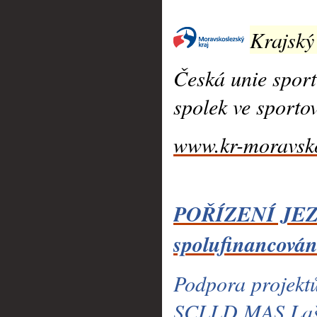
Krajský
Česká unie sport
spolek ve sporto
www.kr-moravsko
POŘÍZENÍ JEZ
spolufinancován
Podpora projektů
SCLLD MAS Lašs