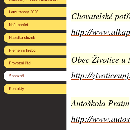
Letní tábory 2026
Chovatelské potř
Naši poníci
http://www.alkap
Nabídka služeb
Plemenní hřebci
Obec Životice u 
Provozní řád
http://zivoticeunj
Sponzoři
Kontakty
Autoškola Praim
http://www.auto