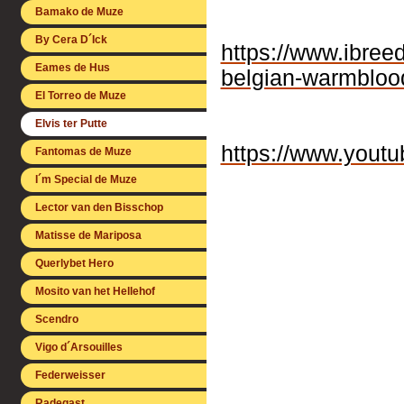
Bamako de Muze
By Cera D´Ick
https://www.ibreed
Eames de Hus
belgian-warmblood
El Torreo de Muze
Elvis ter Putte
https://www.you
Fantomas de Muze
I´m Special de Muze
Lector van den Bisschop
Matisse de Mariposa
Querlybet Hero
Mosito van het Hellehof
Scendro
Vigo d´Arsouilles
Federweisser
Radegast