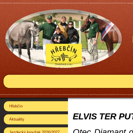
Hřebčín
ELVIS TER PU
Aktuality
Otec Diamant de
Jezdecký kroužek 2026/2027