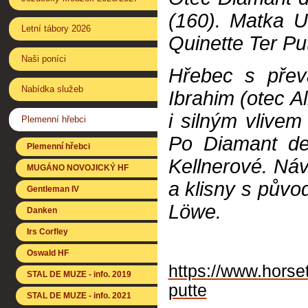
(160). Matka U
Letní tábory 2026
Quinette Ter Pu
Naši poníci
Hřebec s přev
Nabídka služeb
Ibrahim (otec A
i silným vlive
Plemenní hřebci
Po Diamant de
Plemenní hřebci
Kellnerové. Náv
MUGÁNO NOVOJICKÝ HF
a klisny s půvo
Gentleman IV
Löwe.
Danken
Irs Corfley
Oswald HF
https://www.horse
STAL DE MUZE - info. 2019
putte
STAL DE MUZE - info. 2021